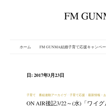
コ
ン
FM G
テ
ン
ツ
へ
ス
ホーム
FM GUNMA結婚子育て応援キャンペ
キ
ッ
プ
日:
2017年3月23日
/
/
子育て 番組連動アーカイヴ
子育て応援
最新情報・
ON AIR後記3/22～(水)「