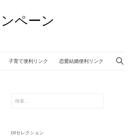
ャンペーン
検
索:
子育て便利リンク
恋愛結婚便利リンク
検
索:
DJセレクション