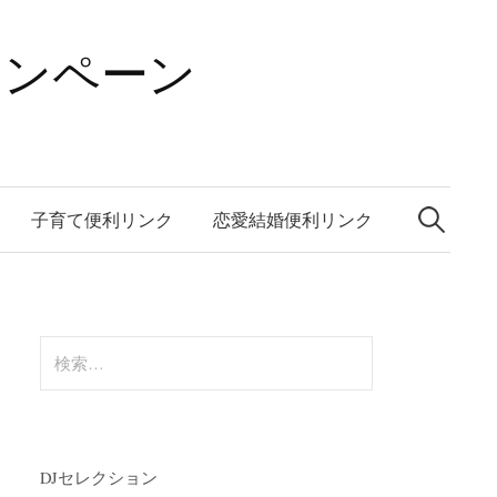
ャンペーン
検
索:
子育て便利リンク
恋愛結婚便利リンク
検
索:
DJセレクション