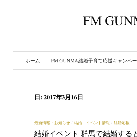
コ
ン
FM G
テ
ン
ツ
へ
ス
ホーム
FM GUNMA結婚子育て応援キャンペ
キ
ッ
プ
日:
2017年3月16日
/
/
最新情報・お知らせ
結婚 イベント情報
結婚応援
結婚イベント 群馬で結婚する