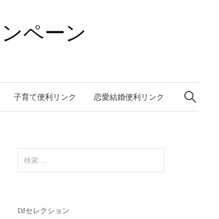
ャンペーン
検
索:
子育て便利リンク
恋愛結婚便利リンク
検
索:
DJセレクション