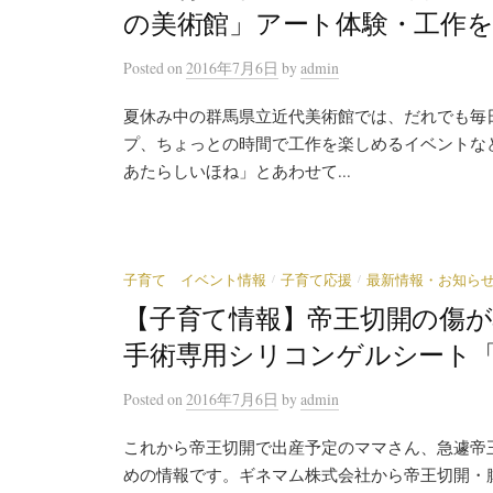
の美術館」アート体験・工作
Posted
on
2016年7月6日
by
admin
夏休み中の群馬県立近代美術館では、だれでも毎
プ、ちょっとの時間で工作を楽しめるイベントなどを
あたらしいほね」とあわせて...
/
/
子育て イベント情報
子育て応援
最新情報・お知ら
【子育て情報】帝王切開の傷
手術専用シリコンゲルシート「Mo
Posted
on
2016年7月6日
by
admin
これから帝王切開で出産予定のママさん、急遽帝
めの情報です。ギネマム株式会社から帝王切開・腹腔