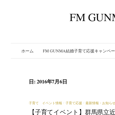
コ
ン
FM G
テ
ン
ツ
へ
ス
ホーム
FM GUNMA結婚子育て応援キャンペ
キ
ッ
プ
日:
2016年7月6日
/
/
子育て イベント情報
子育て応援
最新情報・お知ら
【子育てイベント】群馬県立