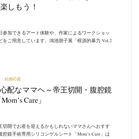
を楽しもう！
日参加できるアート体験や、作家によるワークショッ
ご用意しています。鴻池朋子展「根源的暴力 Vol.2
/
せ
結婚応援
が心配なママヘ～帝王切開・腹腔鏡
m’s Care」
王切開でお産を迎えるかもしれないママさんへおすす
鏡手術専用シリコンゲルシート「Mom’s Care」は