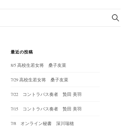
検
索:
最近の投稿
8/5 高校生若女将 桑子友菜
7/29 高校生若女将 桑子友菜
7/22 コントラバス奏者 贄田 美羽
7/15 コントラバス奏者 贄田 美羽
7/8 オンライン秘書 深川瑞穂