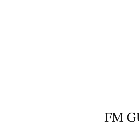
コ
ン
テ
ン
ツ
へ
ス
キ
ッ
プ
FM 