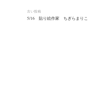
投
古い投稿
5/16 貼り絵作家 ちぎらまりこ
稿
ナ
ビ
ゲ
ー
シ
ョ
ン