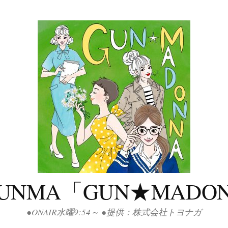
GUNMA「GUN★MADO
●ONAIR水曜9:54～ ●提供：株式会社トヨナガ