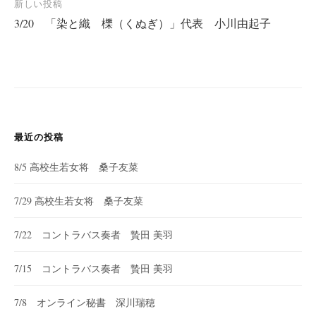
新しい投稿
ビ
3/20 「染と織 櫟（くぬぎ）」代表 小川由起子
ゲ
ー
シ
ョ
ン
最近の投稿
8/5 高校生若女将 桑子友菜
7/29 高校生若女将 桑子友菜
7/22 コントラバス奏者 贄田 美羽
7/15 コントラバス奏者 贄田 美羽
7/8 オンライン秘書 深川瑞穂