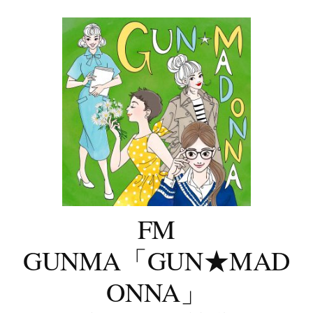
コ
ン
テ
ン
ツ
へ
ス
キ
ッ
プ
FM
GUNMA「GUN★MAD
ONNA」