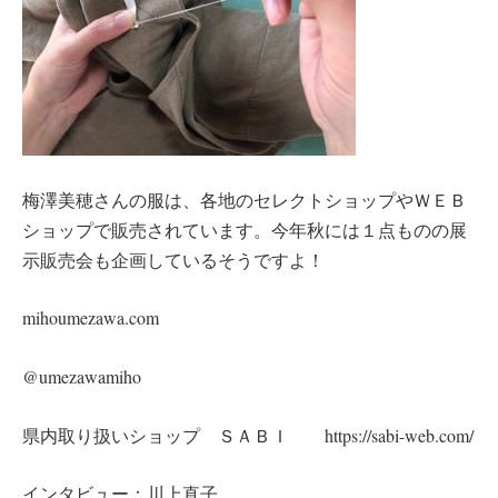
梅澤美穂さんの服は、各地のセレクトショップやＷＥＢ
ショップで販売されています。今年秋には１点ものの展
示販売会も企画しているそうですよ！
mihoumezawa.com
@umezawamiho
県内取り扱いショップ ＳＡＢＩ https://sabi-web.com/
インタビュー：川上直子