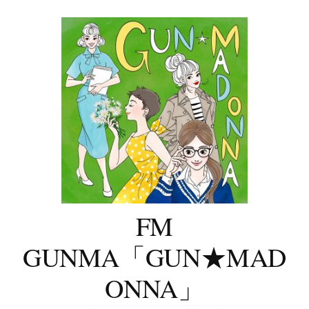
コ
ン
テ
ン
ツ
へ
ス
キ
ッ
プ
FM
GUNMA「GUN★MAD
ONNA」