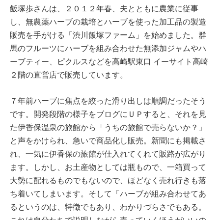
飯塚歩さんは、２０１２年春、夫とともに農業に従事
し、無農薬ハーブの栽培とハーブを使った加工品の製造
販売を手がける「渋川飯塚ファーム」を始めました。群
馬のフルーツにハーブを組み合わせた無添加ジャムやハ
ーブティー、ピクルスなどを高崎駅東口 イーサイト高崎
２階の直営店で販売しています。
７年前ハーブに焦点を絞った滑り出しは順調だったそう
です。開発段階の様子をブログにＵＰすると、それを見
た伊香保温泉の旅館から「うちの旅館で売らないか？」
と声をかけられ、急いで商品化し販売。新聞にも掲載さ
れ、一気に伊香保の旅館が仕入れてくれて販路が広がり
ます。しかし、お土産物としては瓶もので、一箱買って
大勢に配れるものでもないので、ほどなく売れ行きも落
ち着いてしまいます。そして「ハーブが組み合わせてあ
るというのは、特徴でもあり、わかりづらさでもある。
これは自分たちで説明しながら売っていくほうがいいの