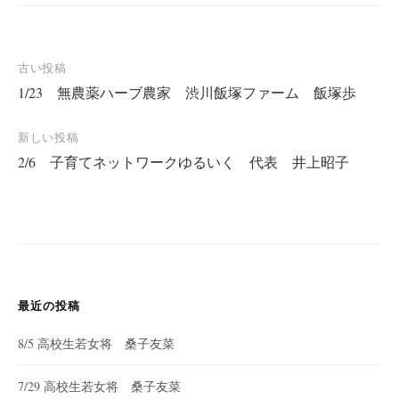
投
古い投稿
1/23 無農薬ハーブ農家 渋川飯塚ファーム 飯塚歩
稿
ナ
新しい投稿
ビ
2/6 子育てネットワークゆるいく 代表 井上昭子
ゲ
ー
シ
ョ
ン
最近の投稿
8/5 高校生若女将 桑子友菜
7/29 高校生若女将 桑子友菜