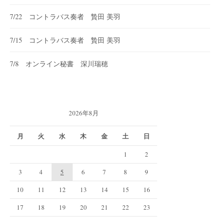
7/22 コントラバス奏者 贄田 美羽
7/15 コントラバス奏者 贄田 美羽
7/8 オンライン秘書 深川瑞穂
2026年8月
月
火
水
木
金
土
日
1
2
3
4
5
6
7
8
9
10
11
12
13
14
15
16
17
18
19
20
21
22
23