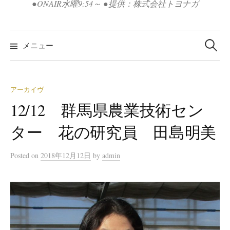
●ONAIR水曜9:54～ ●提供：株式会社トヨナガ
検
索:
メニュー
アーカイヴ
12/12 群馬県農業技術セン
ター 花の研究員 田島明美
Posted
on
2018年12月12日
by
admin