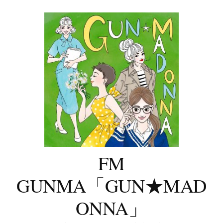
コ
ン
テ
ン
ツ
へ
ス
キ
ッ
プ
FM
GUNMA「GUN★MAD
ONNA」