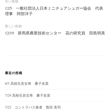
投
古い投稿
12/5 一般社団法人日本ミニチュアシュガー協会 代表
稿
理事 阿部洋子
ナ
ビ
新しい投稿
ゲ
12/19 群馬県農業技術センター 花の研究員 田島明美
ー
シ
ョ
ン
最近の投稿
8/5 高校生若女将 桑子友菜
7/29 高校生若女将 桑子友菜
7/22 コントラバス奏者 贄田 美羽