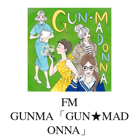
コ
ン
テ
ン
ツ
へ
ス
キ
ッ
プ
FM
GUNMA「GUN★MAD
ONNA」