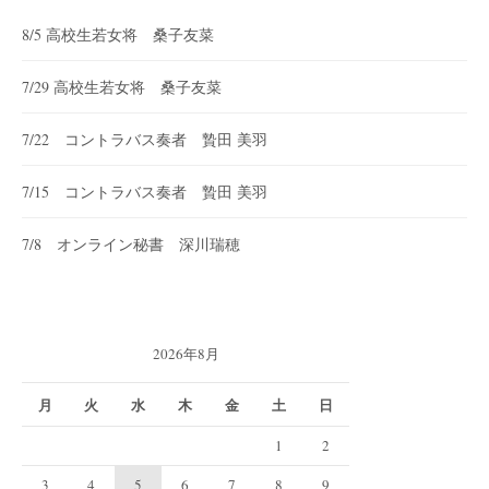
8/5 高校生若女将 桑子友菜
7/29 高校生若女将 桑子友菜
7/22 コントラバス奏者 贄田 美羽
7/15 コントラバス奏者 贄田 美羽
7/8 オンライン秘書 深川瑞穂
2026年8月
月
火
水
木
金
土
日
1
2
3
4
5
6
7
8
9