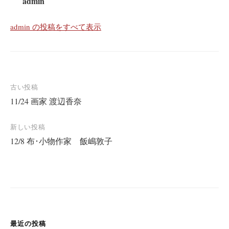
admin
admin の投稿をすべて表示
投
古い投稿
11/24 画家 渡辺香奈
稿
ナ
新しい投稿
ビ
12/8 布･小物作家 飯嶋敦子
ゲ
ー
シ
ョ
ン
最近の投稿