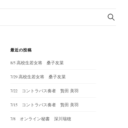
検
索:
最近の投稿
8/5 高校生若女将 桑子友菜
7/29 高校生若女将 桑子友菜
7/22 コントラバス奏者 贄田 美羽
7/15 コントラバス奏者 贄田 美羽
7/8 オンライン秘書 深川瑞穂