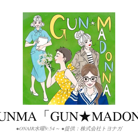
GUNMA「GUN★MADO
●ONAIR水曜9:54～ ●提供：株式会社トヨナガ