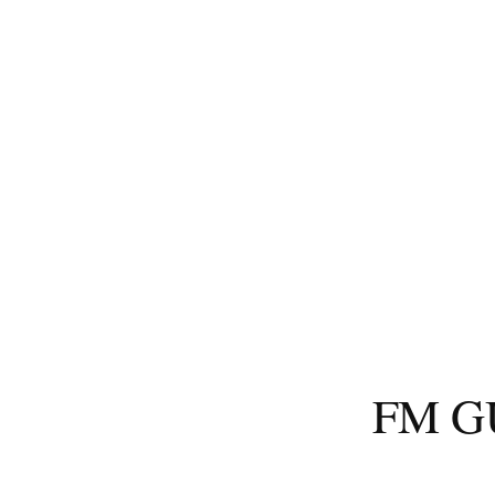
コ
ン
テ
ン
ツ
へ
ス
キ
ッ
プ
FM 