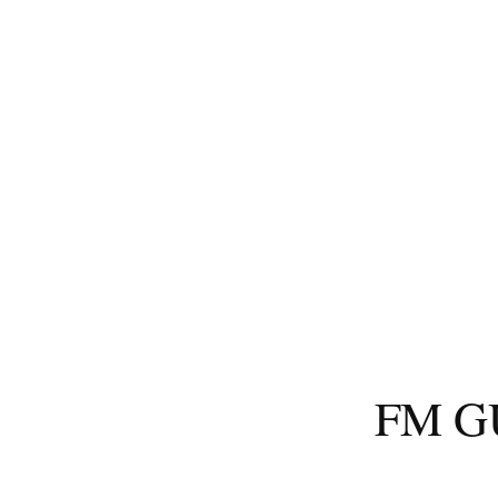
コ
ン
テ
ン
ツ
へ
ス
キ
ッ
プ
FM 