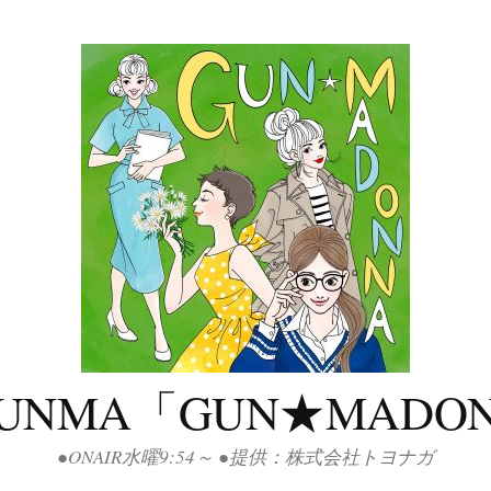
GUNMA「GUN★MADO
●ONAIR水曜9:54～ ●提供：株式会社トヨナガ