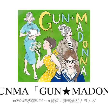
GUNMA「GUN★MADO
●ONAIR水曜9:54～ ●提供：株式会社トヨナガ