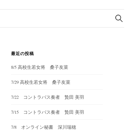
検
索:
最近の投稿
8/5 高校生若女将 桑子友菜
7/29 高校生若女将 桑子友菜
7/22 コントラバス奏者 贄田 美羽
7/15 コントラバス奏者 贄田 美羽
7/8 オンライン秘書 深川瑞穂