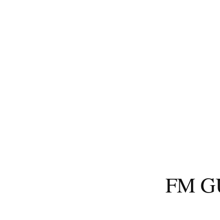
コ
ン
テ
ン
ツ
へ
ス
キ
ッ
プ
FM 