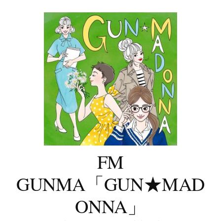
コ
ン
テ
ン
ツ
へ
ス
キ
ッ
プ
FM
GUNMA「GUN★MAD
ONNA」