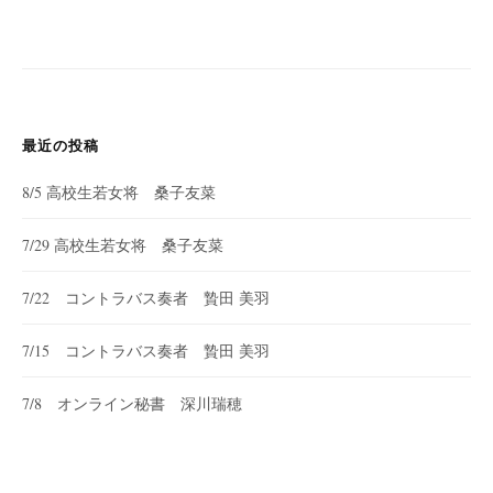
最近の投稿
8/5 高校生若女将 桑子友菜
7/29 高校生若女将 桑子友菜
7/22 コントラバス奏者 贄田 美羽
7/15 コントラバス奏者 贄田 美羽
7/8 オンライン秘書 深川瑞穂