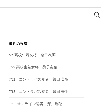
検
索:
最近の投稿
8/5 高校生若女将 桑子友菜
7/29 高校生若女将 桑子友菜
7/22 コントラバス奏者 贄田 美羽
7/15 コントラバス奏者 贄田 美羽
7/8 オンライン秘書 深川瑞穂