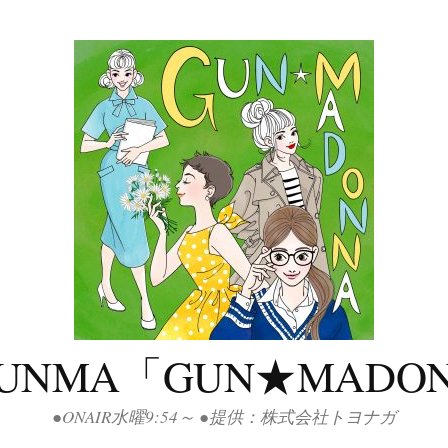
GUNMA「GUN★MADO
●ONAIR水曜9:54～ ●提供：株式会社トヨナガ