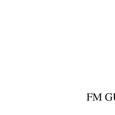
コ
ン
テ
ン
ツ
へ
ス
キ
ッ
プ
FM 