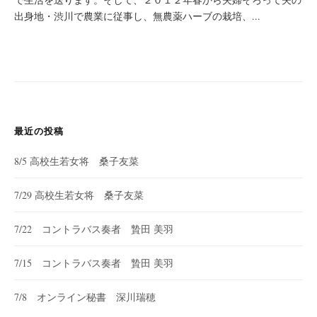
出身地・渋川で農業に従事し、無農薬ハーブの栽培、...
最近の投稿
8/5 高校生若女将 桑子友菜
7/29 高校生若女将 桑子友菜
7/22 コントラバス奏者 贄田 美羽
7/15 コントラバス奏者 贄田 美羽
7/8 オンライン秘書 深川瑞穂