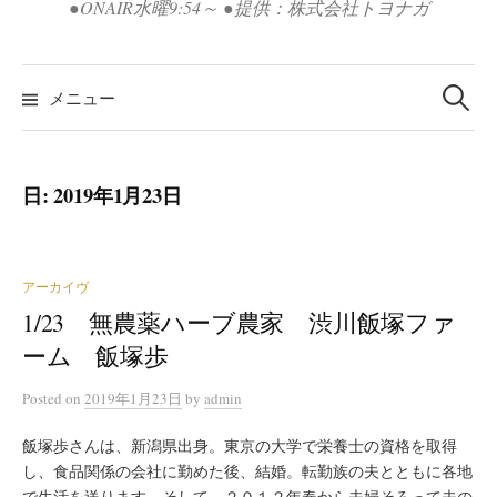
●ONAIR水曜9:54～ ●提供：株式会社トヨナガ
検
索:
メニュー
日:
2019年1月23日
アーカイヴ
1/23 無農薬ハーブ農家 渋川飯塚ファ
ーム 飯塚歩
Posted
on
2019年1月23日
by
admin
飯塚歩さんは、新潟県出身。東京の大学で栄養士の資格を取得
し、食品関係の会社に勤めた後、結婚。転勤族の夫とともに各地
で生活を送ります。そして、２０１２年春から夫婦そろって夫の