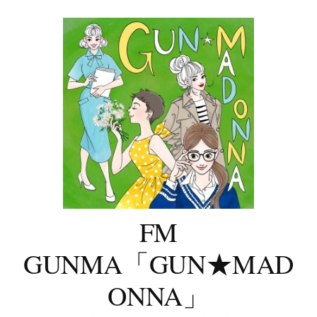
コ
ン
テ
ン
ツ
へ
ス
キ
ッ
プ
FM
GUNMA「GUN★MAD
ONNA」