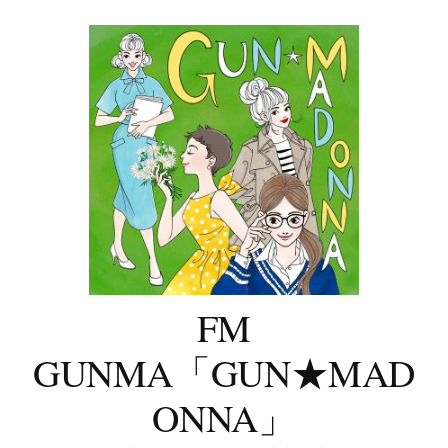
コ
ン
テ
ン
ツ
へ
ス
キ
ッ
プ
FM
GUNMA「GUN★MAD
ONNA」