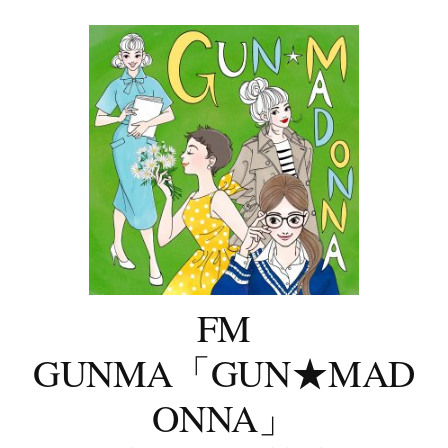
コ
ン
テ
ン
ツ
へ
ス
キ
ッ
プ
FM
GUNMA「GUN★MAD
ONNA」