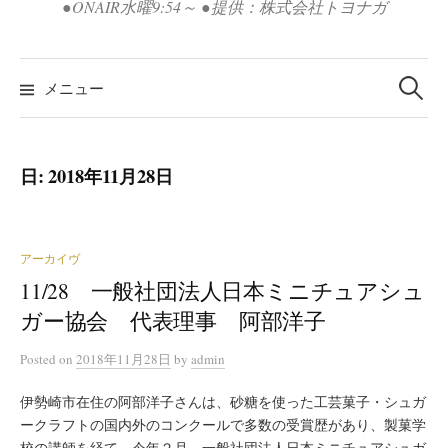
●ONAIR水曜9:54～ ●提供：株式会社トヨナガ
検
索:
メニュー
日:
2018年11月28日
アーカイヴ
11/28 一般社団法人日本ミニチュアシュ
ガー協会 代表理事 阿部洋子
Posted
on
2018年11月28日
by
admin
伊勢崎市在住の阿部洋子さんは、砂糖を使った工芸菓子・シュガ
ークラフトの国内外のコンクールで多数の受賞歴があり、製菓学
校の講師を経て、今年２月、一般社団法人日本ミニチュアシュガ