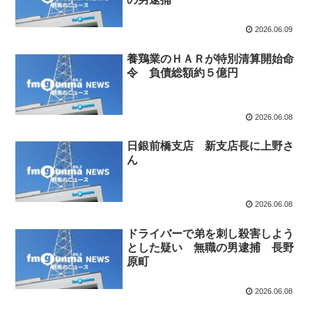
2026.06.09
養鶏業のＨＡＲが特別清算開始命
令 負債総額約５億円
2026.06.08
日銀前橋支店 新支店長に上野さ
ん
2026.06.08
ドライバーで弟を刺し殺害しよう
とした疑い 無職の男逮捕 長野
原町
2026.06.08