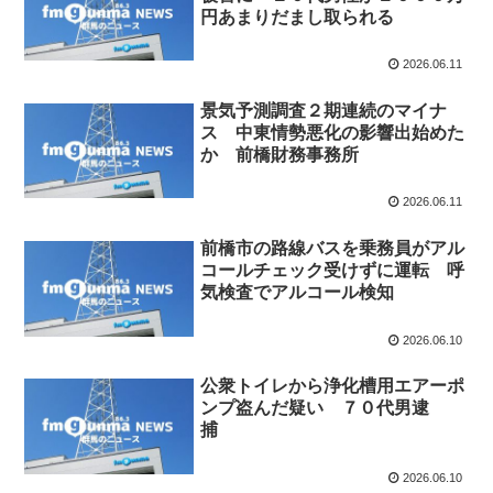
円あまりだまし取られる
2026.06.11
景気予測調査２期連続のマイナ
ス 中東情勢悪化の影響出始めた
か 前橋財務事務所
2026.06.11
前橋市の路線バスを乗務員がアル
コールチェック受けずに運転 呼
気検査でアルコール検知
2026.06.10
公衆トイレから浄化槽用エアーポ
ンプ盗んだ疑い ７０代男逮
捕
2026.06.10