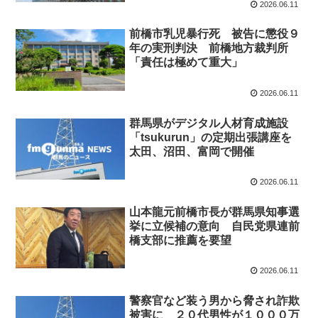
2026.06.11
前橋市乳児暴行死 被告に懲役９
年の実刑判決 前橋地方裁判所
「責任は極めて重大」
2026.06.11
群馬県がデジタル人材育成施設
「tsukurun」の定期出張講座を
太田、沼田、富岡で開催
2026.06.11
山本龍元前橋市長が群馬県知事選
挙に立候補の意向 自民党県連前
橋支部に推薦を要望
2026.06.11
警察官など装う男から脅され詐欺
被害に ２０代男性が１０００万