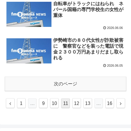
自転車がトラックにはねられ ネ
パール国籍の専門学校生の女性が
重体
2026.06.06
伊勢崎市の８０代女性が詐欺被害
に 警察官などを装った電話で現
金２３００万円あまりだまし取ら
れる
2026.06.05
次のページ
前
次
1
…
9
10
11
12
13
…
16
へ
へ