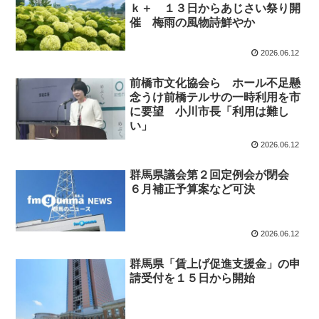
ｋ＋ １３日からあじさい祭り開
催 梅雨の風物詩鮮やか
2026.06.12
前橋市文化協会ら ホール不足懸
念うけ前橋テルサの一時利用を市
に要望 小川市長「利用は難し
い」
2026.06.12
群馬県議会第２回定例会が閉会
６月補正予算案など可決
2026.06.12
群馬県「賃上げ促進支援金」の申
請受付を１５日から開始