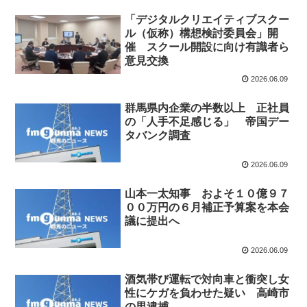
「デジタルクリエイティブスクー
ル（仮称）構想検討委員会」開
催 スクール開設に向け有識者ら
意見交換
2026.06.09
群馬県内企業の半数以上 正社員
の「人手不足感じる」 帝国デー
タバンク調査
2026.06.09
山本一太知事 およそ１０億９７
００万円の６月補正予算案を本会
議に提出へ
2026.06.09
酒気帯び運転で対向車と衝突し女
性にケガを負わせた疑い 高崎市
の男逮捕