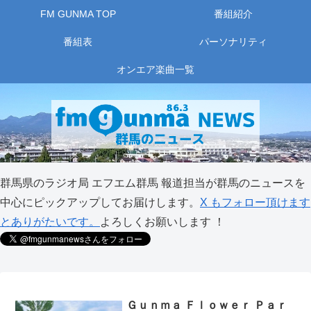
FM GUNMA TOP
番組紹介
番組表
パーソナリティ
オンエア楽曲一覧
群馬県のラジオ局 エフエム群馬 報道担当が群馬のニュースを
中心にピックアップしてお届けします。
X もフォロー頂けます
とありがたいです。
よろしくお願いします ！
Ｇｕｎｍａ Ｆｌｏｗｅｒ Ｐａｒ