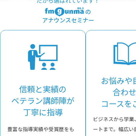
だから選ばれています！
の
アナウンスセミナー
お悩みや
信頼と実績の
合わ
ベテラン講師陣が
コースを
丁寧に指導
ビジネスから学業
豊富な指導実績や受賞歴をも
ートまで。幅広い