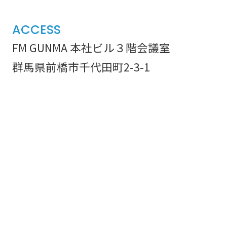
ACCESS
FM GUNMA 本社ビル３階会議室
群馬県前橋市千代田町2-3-1
4月2日
鼻濁音 滑舌練習／フリート
(木)
ーク②（話の組み立て方）
特殊音素の点検①滑舌練習／
4月9日
フリートーク③（言葉の整
(木)
理）
4
月
特殊音素の点検② 滑舌練習
4月16日