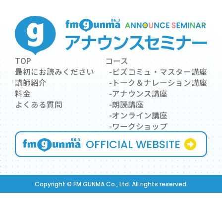
発音点検（子音h～ｗ）滑舌
5月28日
練習／伝わるプレゼンテーシ
(木)
ョン①
アクセントの点検 滑舌練習
TOP
コース
6月4日
／伝わるプレゼンテーション
最初にお読みください
ビズコミュ・マスター講座
(木)
②
講師紹介
トーク＆ナレーション講座
料金
アナウンス講座
よくある質問
朗読講座
イントネーション 滑舌練習
6月11日
オンライン講座
／コミュニケーションスキル
(木)
ワークショップ
6
アップ
OFFICIAL WEBSITE
月
6月18日
ポーズとプロミネンス 滑舌
(木)
練習／インタビュー①
Copyright © FM GUNMA Co., Ltd. All rights reserved.
リズムとアーティキュレーシ
6月25日
ョン 滑舌練習／インタビュ
(木)
ー②