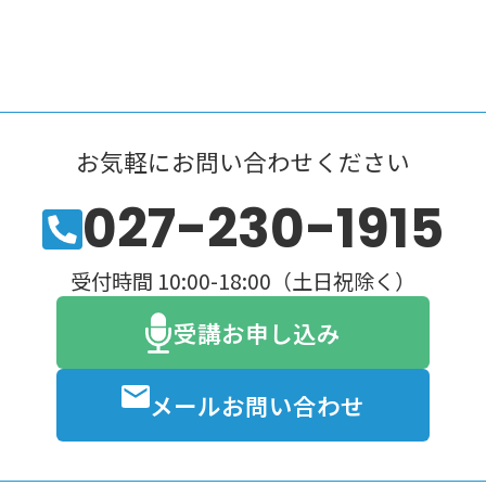
／フリートーク④（総合練
(木)
習）
4月23日
スタジオ実習
(木)
呼吸と声量調節 滑舌練習／
お気軽にお問い合わせください
5月7日
フリートーク（描写力を磨こ
(木)
027-230-1915
う）
発音点検（母音）滑舌練習／
受付時間 10:00-18:00（土日祝除く）
5月14日
フリートーク（要約力を身に
(木)
つけよう）
受講お申し込み
5
月
発音点検(子音k～ｎ)滑舌練習
5月21日
メールお問い合わせ
／フリートーク（モードチェ
(木)
ンジとは）