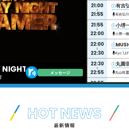
21:00
有吉弘
21:55
有吉弘
21:55
小堺一
22:00
小堺一
22:00
MUSI
22:30
Ryo 'LEF
22:30
丸園
NIGHT DREAMER
22:55
メッセージ
丸山桂
行
22:55
NEW
23:00
23:00
鈴木
HOT NEWS
23:30
鈴木敏
23:30
鈴木
最新情報
り