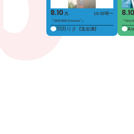
8.10
8.1
10:35頃～
月.
「 WAI WAI Groovin' 」
「 tiny 
羽田りさ
【生出演】
A