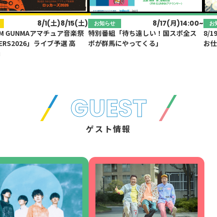
ゲスト情報
SPECIAL
STAY TUN
タイアップ企画
8/19（水）14:00~
8/1(土)8/15(土)
8/17(月)14:00~
発売日 7/2(木)
せ
お知らせ
お知らせ
お
お
FM GUNMAアマチュア音楽祭
(水) 特別番組『中学生のための
特別番組「待ち遠しい！国スポ全ス
バカタオル2026
8/
特別
ERS2026」ライブ予選 高
クSPECIAL』
ポが群馬にやってくる」
お仕
Fra
橋
会社概要
ラジオ広告
採用情報
GUEST
アナウンスセミナー
ゲスト情報