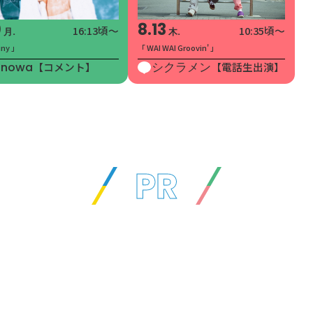
0
8.13
16:13頃～
10:35頃～
月.
木.
tiny 」
「 WAI WAI Groovin' 」
onowa
【コメント】
シクラメン
【電話生出演】
PR