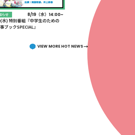
G-Selection
ED!
STAY TUNED!バックナンバー
7/29(水)19:00OA！
8/19（水）14:00~
知らせ
知らせ
19(水) 特別番組『中学生のための
番組｢NOTICE～Ivy to
事ブックSPECIAL』
udulent Game SPECIAL 」OA！
後援情報
VIEW MORE HOT NEWS