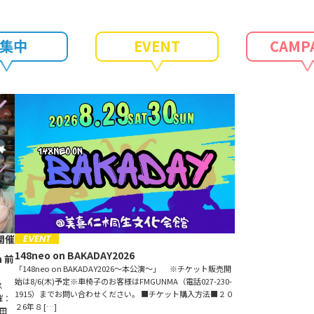
23:55
鈴木お
集中
EVENT
CAMP
23:55
Good
24:00
井上 麻
24:00
S.I.
24:55
坂本昌
24:55
FM G
25:00
25:00
放送
28:00
28:00
武部聡
EVENT
開催
29:00
武部聡
148neo on BAKADAY2026
n 前
「148neo on BAKADAY2026〜本公演〜」 ※チケット販売開
始は8/6(木)予定※車椅子のお客様はFMGUNMA（電話027-230-
ス
1915）までお問い合わせください。 ■チケット購入方法■２０
催：
２6年８ […]
太田