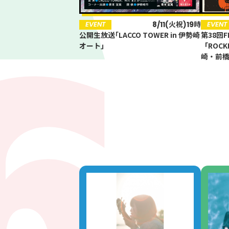
8/17(月)14:00~
8/11(火祝)19時
EVENT
EVENT
お知らせ
お知ら
公開生放送｢LACCO TOWER in 伊勢崎
特別番組「待ち遠しい！国スポ全ス
第38回
8/19
86.3
Main
MHz
オート｣
ポが群馬にやってくる」
「ROCK
お仕事ブッ
崎・前
Haruna
82.2MHz
Naganohara
82.0MHz
Numata
77.8MHz
Onishi
87.1MHz
Kusatsu
76.7MHz
Manba
88.0MHz
Tone
79.4MHz