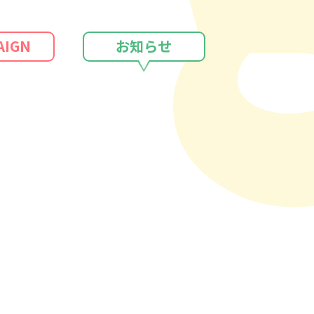
さむ
古市憲寿
AIGN
お知らせ
-Track！
里奈
N NEXT GENERATION（再）
行
長野博
井ノ原快彦
UNMA POWER PLAY
休止
志の SESSIONS（再）
志