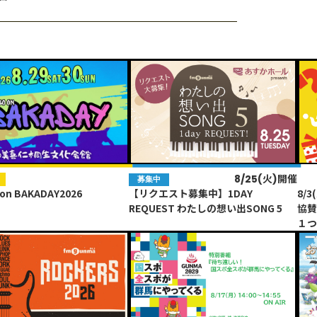
8/11(火祝)19時
8/11(火祝)19時
8/25(火)開催
EVENT
EVENT
EV
EV
募集中
未
 on BAKADAY2026
 on BAKADAY2026
 on BAKADAY2026
【リクエスト募集中】1DAY
公開生放送｢LACCO TOWER in 伊勢崎
公開生放送｢LACCO TOWER in 伊勢崎
8/
第3
第3
REQUEST わたしの想い出SONG 5
オート｣
オート｣
協賛
「R
「R
１
崎
崎
HOT NEWS
POWER P
最新情報
GUEST
G-Selecti