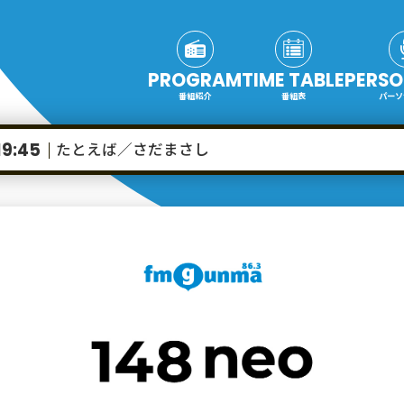
PROGRAM
TIME TABLE
PERSO
番組紹介
番組表
パーソ
たとえば／さだまさし
19:45