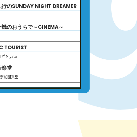
行のSUNDAY NIGHT DREAMER
行
機のおうちで～CINEMA～
機
C TOURIST
TY' Miyata
音楽堂
里奈
前園真聖
S
敏夫のジブリ汗まみれ
夫
おさむ×古市憲寿 日曜夜に、こっそ