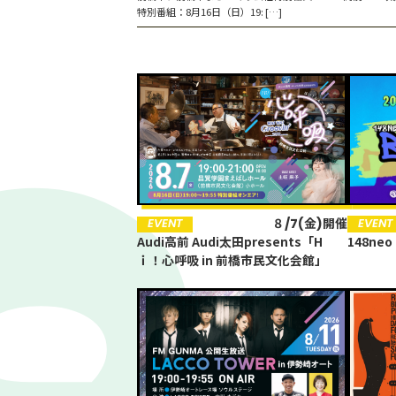
特別番組：8月16日（日）19: […]
EVENT
EVENT
EVENT
8/25(火)開催
８/7(金)開催
８/7(金)開催
８/7(金)開催
8/30(日)
EVENT
EVENT
CANPAIGN
EVENT
募集中
148neo
148neo
148neo
Audi高前 Audi太田presents「H
【リクエスト募集中】1DAY
Audi高前 Audi太田presents「H
8/30(日)群馬マスコミ３社マッチ
Audi高前 Audi太田presents「H
ｉ！心呼吸 in 前橋市民文化会館」
REQUEST わたしの想い出SONG 5
ｉ！心呼吸 in 前橋市民文化会館」
「群馬ダイヤモンドペガサスVS福島
ｉ！心呼吸 in 前橋市民文化会館」
レッドホープス」