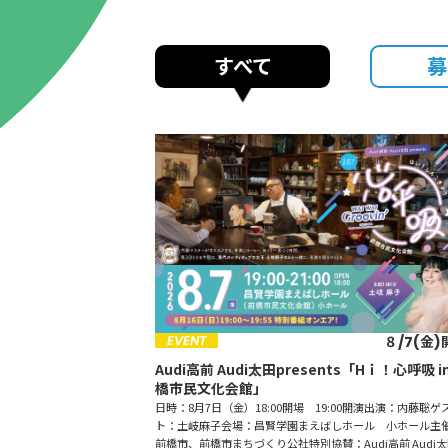
すべて
募
EVENT
８/7(金)
Audi高前 Audi太田presents「Hｉ！心呼吸 i
橋市民文化会館」
日時：8月7日（金）18:00開場 19:00開演出演：内藤聡ゲ
ト：土岐麻子会場：昌賢学園まえばしホール 小ホール主
前橋市、前橋市まちづくり公社特別協賛：Audi高前 Audi