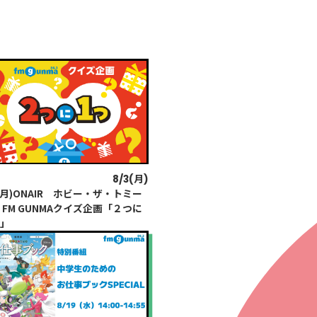
8/1(土)8/15(土)
8/1(土)8/15(土)
8/3(月)
ENT
ENT
分類
3(月)ONAIR ホビー・ザ・トミー
8回FM GUNMAアマチュア音楽祭
8回FM GUNMAアマチュア音楽祭
 FM GUNMAクイズ企画「２つに
OCKERS2026」ライブ予選 高
OCKERS2026」ライブ予選 高
つ」
・前橋
・前橋
LAY
パワープレイ
on