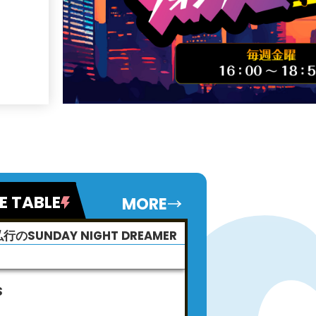
E TABLE
MORE
行のSUNDAY NIGHT DREAMER
行
S