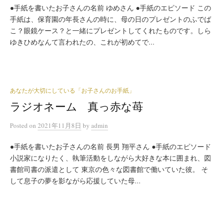
●手紙を書いたお子さんの名前 ゆめさん ●手紙のエピソード この
手紙は、保育園の年長さんの時に、母の日のプレゼントのふでば
こ？眼鏡ケース？と一緒にプレゼントしてくれたものです。しら
ゆきひめなんて言われたの、これが初めてで...
あなたが大切にしている「お子さんのお手紙」
ラジオネーム 真っ赤な苺
Posted
on
2021年11月8日
by
admin
●手紙を書いたお子さんの名前 長男 翔平さん ●手紙のエピソード
小説家になりたく、執筆活動をしながら大好きな本に囲まれ、図
書館司書の派遣として 東京の色々な図書館で働いていた彼。 そ
して息子の夢を影ながら応援していた母...