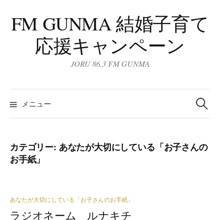
コ
FM GUNMA 結婚子育て
ン
テ
応援キャンペーン
ン
ツ
JORU 86.3 FM GUNMA
へ
ス
検
キ
索:
メニュー
ッ
プ
カテゴリー:
あなたが大切にしている「お子さんの
お手紙」
あなたが大切にしている「お子さんのお手紙」
ラジオネーム ルナキチ