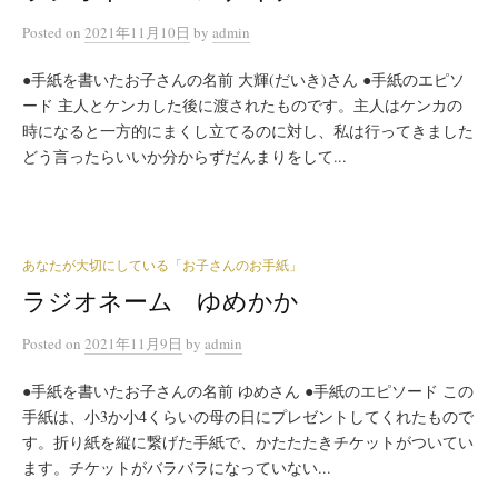
Posted
on
2021年11月10日
by
admin
●手紙を書いたお子さんの名前 大輝(だいき)さん ●手紙のエピソ
ード 主人とケンカした後に渡されたものです。主人はケンカの
時になると一方的にまくし立てるのに対し、私は行ってきました
どう言ったらいいか分からずだんまりをして...
あなたが大切にしている「お子さんのお手紙」
ラジオネーム ゆめかか
Posted
on
2021年11月9日
by
admin
●手紙を書いたお子さんの名前 ゆめさん ●手紙のエピソード この
手紙は、小3か小4くらいの母の日にプレゼントしてくれたもので
す。折り紙を縦に繋げた手紙で、かたたたきチケットがついてい
ます。チケットがバラバラになっていない...