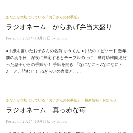
あなたが大切にしている「お子さんのお手紙」
ラジオネーム からあげ弁当大盛り
Posted
on
2021年10月11日
by
admin
●手紙を書いたお子さんの名前 ゆうくん ●手紙のエピソード 数年
前のある日、深夜に帰宅するとテーブルの上に、当時幼稚園児だ
った息子からの手紙が！ 手紙を開き 「なになに～♪なになに～
♪」 と、読むと！ ねぎらいの言葉と、...
あなたが大切にしている「お子さんのお手紙」
最新情報・お知らせ
/
ラジオネーム 真っ赤な苺
Posted
on
2021年10月11日
by
admin