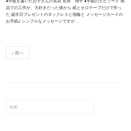
●手紙を書いたお子さんの名前 長男 翔平 ●手紙のエピソード 廃
品での工作が、大好きだった彼から 紙とセロテープだけで作っ
た 誕生日プレゼントのネックレスと指輪と メッセージカードの
お手紙♪ シンプルなメッセージですが ...
投
« 前へ
稿
の
ペ
ー
ジ
送
検
索:
り