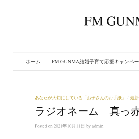
コ
ン
FM G
テ
ン
ツ
へ
ス
ホーム
FM GUNMA結婚子育て応援キャンペ
キ
ッ
プ
あなたが大切にしている「お子さんのお手紙」
最新
/
ラジオネーム 真っ
Posted
on
2021年10月11日
by
admin