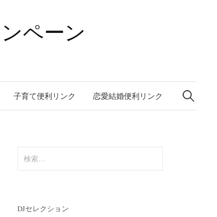
ャンペーン
検
索:
子育て便利リンク
恋愛結婚便利リンク
検
索:
DJセレクション