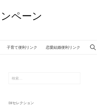
ャンペーン
検
索:
子育て便利リンク
恋愛結婚便利リンク
検
索:
DJセレクション