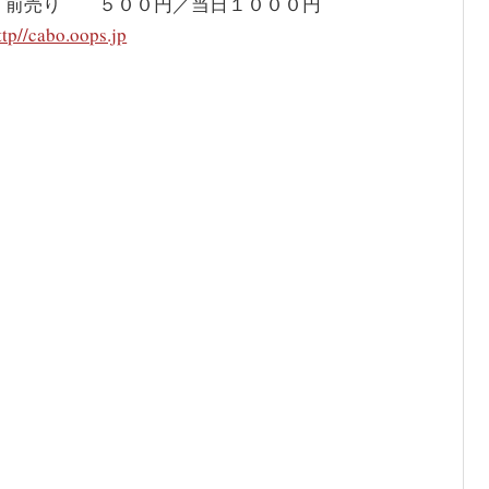
 前売り ５００円／当日１０００円
ttp//cabo.oops.jp