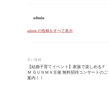
admin
admin の投稿をすべて表示
投
古い投稿
【結婚子育てイベント】家族で楽しめるＦ
稿
Ｍ ＧＵＮＭＡ主催 無料招待コンサートのご
ナ
案内！！
ビ
ゲ
ー