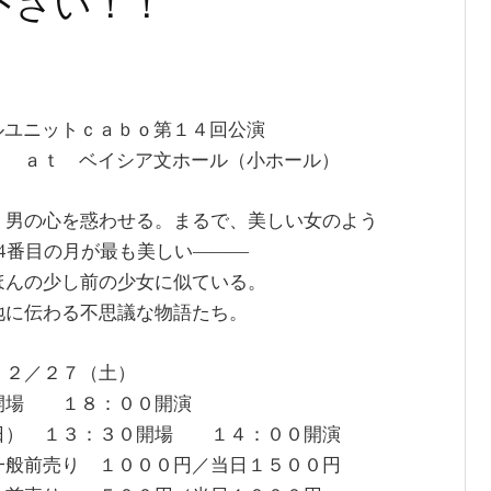
下さい！！
ルユニットｃａｂｏ第１４回公演
』 ａｔ ベイシア文ホール（小
ホール）
、男の心を惑わせる。まるで、美しい女のよう
14番目の月が最も美しい―――
ほんの少し前の少女に似ている。
地に伝わる不思議な物語たち。
 ２／２７（土）
開場 １８：００開演
日） １３：３０開場 １４：００開演
一般前売り １０００円／当日１５００円