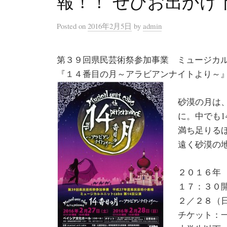
報！！ ぜひお出かけ
Posted
on
2016年2月5日
by
admin
第３９回県民芸術祭参加事業 ミュージカ
『１４番目の月～アラビアンナイトより～
砂漠の月は
に。中でも
満ち足りる
遠く砂漠の
２０１６年
１７：３０
２／２８（
チケット：