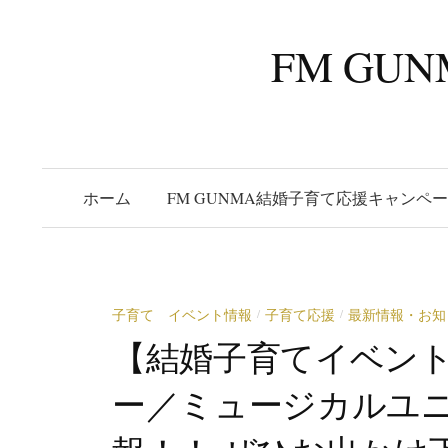
コ
ン
FM G
テ
ン
ツ
へ
ス
ホーム
FM GUNMA結婚子育て応援キャンペ
キ
ッ
プ
子育て イベント情報
子育て応援
最新情報・お知
/
/
【結婚子育てイベン
ー／ミュージカルユニ