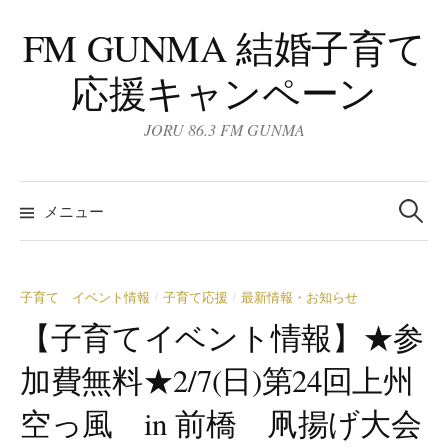
コ
FM GUNMA 結婚子育て
ン
テ
応援キャンペーン
ン
ツ
JORU 86.3 FM GUNMA
へ
ス
検
キ
索:
メニュー
ッ
プ
子育て イベント情報
子育て応援
最新情報・お知らせ
/
/
【子育てイベント情報】★参
加費無料★2/7(日)第24回上州
空っ風 in 前橋 凧揚げ大会