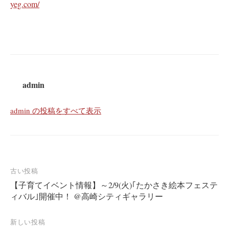
yeg.com/
admin
admin の投稿をすべて表示
投
古い投稿
【子育てイベント情報】～2/9(火)｢たかさき絵本フェステ
稿
ィバル｣開催中！ @高崎シティギャラリー
ナ
ビ
新しい投稿