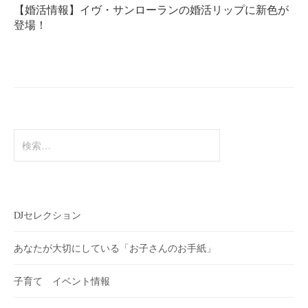
ゲ
【婚活情報】イヴ・サンローランの婚活リップに新色が
ー
登場！
シ
ョ
ン
検
索:
DJセレクション
あなたが大切にしている「お子さんのお手紙」
子育て イベント情報