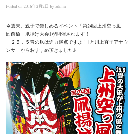
Posted
on
2016年2月2日
by
admin
今週末、親子で楽しめるイベント「第24回上州空っ風
in 前橋 凧揚げ大会｣が開催されます！
「２５．５畳の凧は迫力満点ですよ！｣と川上直子アナウ
ンサーからおすすめ頂きました♪