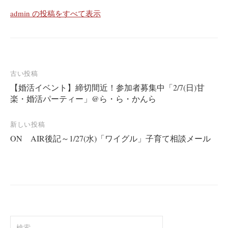
admin の投稿をすべて表示
投
古い投稿
【婚活イベント】締切間近！参加者募集中「2/7(日)甘
稿
楽・婚活パーティー」@ら・ら・かんら
ナ
ビ
新しい投稿
ゲ
ON AIR後記～1/27(水)「ワイグル」子育て相談メール
ー
シ
ョ
ン
検