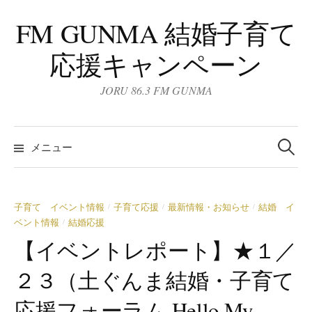
コ
FM GUNMA 結婚子育て
ン
テ
応援キャンペーン
ン
ツ
JORU 86.3 FM GUNMA
へ
ス
検
キ
索:
メニュー
ッ
プ
子育て イベント情報
子育て応援
最新情報・お知らせ
結婚 イ
/
/
/
ベント情報
結婚応援
/
【イベントレポート】★１／
２３（土ぐんま結婚・子育て
応援フォーラム Hello My