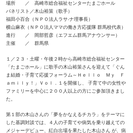
場所 ／ 高崎市総合福祉センターたまごホール
パネリスト／木山裕策（歌手）
福田小百合（ＮＰＯ法人ラサ-ナ理事長）
横山麻衣（ＮＰＯ法人ママの働き方応援隊 群馬校代表）
進行 ／ 岡部哲彦（エフエム群馬アナウンサー）
主催 ／ 群馬県
１／２３・土曜・午後２時から高崎市総合福祉センター
「たまごホール」に歌手の木山裕策さんを迎えて「ぐん
ま結婚・子育て応援フォーラム～Ｈｅｌｌｏ Ｍｙ Ｆ
ａｍｉｌｙ！」Ｖｏｌ．１を開催し、 子育て中の女性や
ファミリーを中心に２００人以上の方にご参加頂きまし
た。
第１部の木山さんの「夢をかなえるチカラ」をテーマに
した基調対談では、４人の子育てや病気を乗り越えての
メジャーデビュー、紅白出場を果たした木山さん が、病