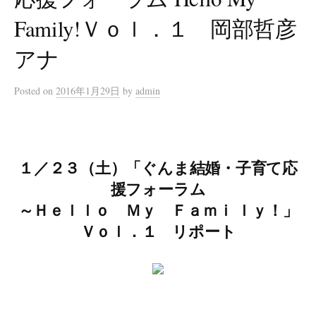
Family!Ｖｏｌ．１ 岡部哲彦
アナ
Posted
on
2016年1月29日
by
admin
１／２３（土）「ぐんま結婚・子育て応
援フォーラム
～Ｈｅｌｌｏ Ｍｙ Ｆａｍｉ ｌｙ！」
Ｖｏｌ．１ リポート