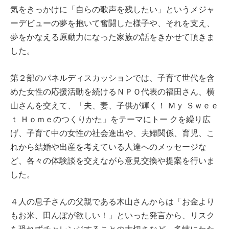
気をきっかけに「自らの歌声を残したい」というメジャ
ーデビューの夢を抱いて奮闘した様子や、それを支え、
夢をかなえる原動力になった家族の話をきかせて頂きま
した。
第２部のパネルディスカッションでは、子育て世代を含
めた女性の応援活動を続けるＮＰＯ代表の福田さん、横
山さんを交えて、「夫、妻、子供が輝く！ Ｍｙ Ｓｗｅｅ
ｔ Ｈｏｍｅのつくりかた」をテーマにトー クを繰り広
げ、子育て中の女性の社会進出や、夫婦関係、育児、こ
れから結婚や出産を考えている人達へのメッセージな
ど、各々の体験談を交えながら意見交換や提案を行いま
した。
４人の息子さんの父親である木山さんからは「お金より
もお米、田んぼが欲しい！」といった発言から、リスク
を恐れずチャレンジすることの大切さなど、多岐にわた