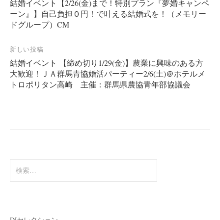
結婚イベント【2/26(金)まで！特別プラン『夢婚キャンペ
稿
ーン』】自己負担０円！で叶える結婚式を！（メモリー
ナ
ドグループ）CM
ビ
ゲ
新しい投稿
ー
結婚イベント 【締め切り1/29(金)】農業に興味のある方
大歓迎！ＪＡ群馬青協婚活パーティー2/6(土)＠ホテルメ
シ
トロポリタン高崎 主催：群馬県農協青年部協議会
ョ
ン
検
索:
DJセレクション