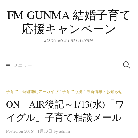
コ
FM GUNMA 結婚子育て
ン
テ
応援キャンペーン
ン
ツ
JORU 86.3 FM GUNMA
へ
ス
検
キ
索:
メニュー
ッ
プ
子育て 番組連動アーカイヴ
子育て応援
最新情報・お知らせ
/
/
ON AIR後記～1/13(水)「ワ
イグル」子育て相談メール
Posted
on
2016年1月13日
by
admin