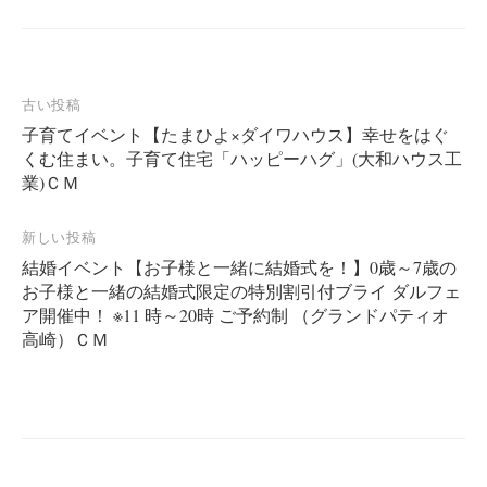
投
古い投稿
子育てイベント【たまひよ×ダイワハウス】幸せをはぐ
稿
くむ住まい。子育て住宅「ハッピーハグ」(大和ハウス工
ナ
業)ＣＭ
ビ
ゲ
新しい投稿
ー
結婚イベント【お子様と一緒に結婚式を！】0歳～7歳の
お子様と一緒の結婚式限定の特別割引付ブライ ダルフェ
シ
ア開催中！ ※11 時～20時 ご予約制 （グランドパティオ
ョ
高崎）ＣＭ
ン