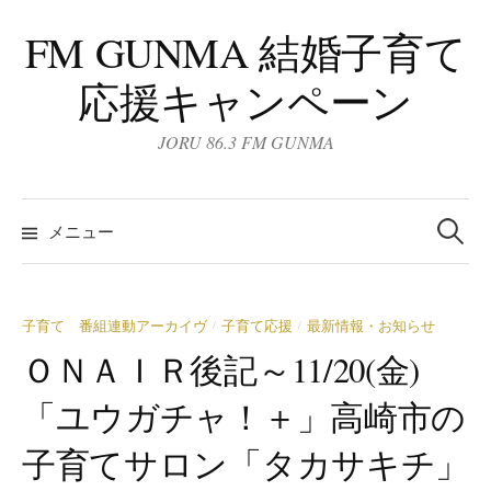
コ
FM GUNMA 結婚子育て
ン
テ
応援キャンペーン
ン
ツ
JORU 86.3 FM GUNMA
へ
ス
検
キ
索:
メニュー
ッ
プ
子育て 番組連動アーカイヴ
子育て応援
最新情報・お知らせ
/
/
ＯＮＡＩＲ後記～11/20(金)
「ユウガチャ！＋」高崎市の
子育てサロン「タカサキチ」