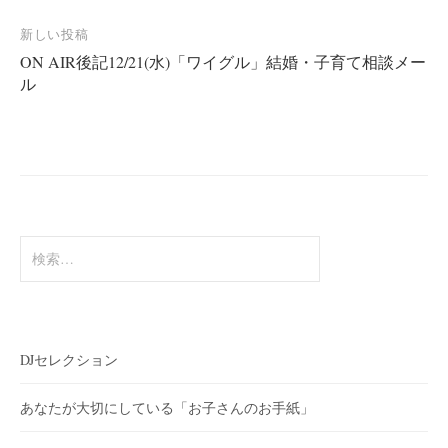
ビ
新しい投稿
ゲ
ON AIR後記12/21(水)「ワイグル」結婚・子育て相談メー
ー
ル
シ
ョ
ン
検
索:
DJセレクション
あなたが大切にしている「お子さんのお手紙」