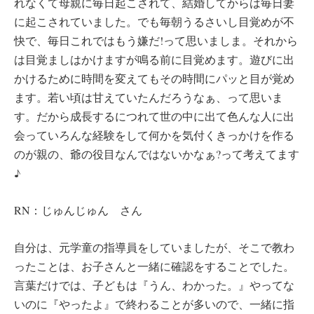
れなくて母親に毎日起こされて、結婚してからは毎日妻
に起こされていました。でも毎朝うるさいし目覚めが不
快で、毎日これではもう嫌だ!って思いましま。それから
は目覚ましはかけますが鳴る前に目覚めます。遊びに出
かけるために時間を変えてもその時間にパッと目が覚め
ます。若い頃は甘えていたんだろうなぁ、って思いま
す。だから成長するにつれて世の中に出て色んな人に出
会っていろんな経験をして何かを気付くきっかけを作る
のが親の、爺の役目なんではないかなぁ?って考えてます
♪
RN：じゅんじゅん さん
自分は、元学童の指導員をしていましたが、そこで教わ
ったことは、お子さんと一緒に確認をすることでした。
言葉だけでは、子どもは『うん、わかった。』やってな
いのに『やったよ』で終わることが多いので、一緒に指