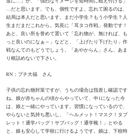
道に…」か、「強烈なイメージを短時間に植え付ける」
…だと思います。でも、個性ですよ。忘れて困るのは、
結局は本人だと思います。まだ小学生？もう小学生？人
生まだまだこれから。気長に「耳タコ作戦」発動です！
あと、良い所を誉めて置いて「忘れ物が、無ければ、も
っと良いのになぁ～」などと、「上げたり下げたり」作
戦なんてのもどうでしょう。「あやからん」さん、あま
り根詰めないで下さい。
RN：プチ大福 さん
子供の忘れ物対策ですが、うちの場合は指差し確認です
ね。娘が赤ちゃんの頃からやっていて、中1になった今
は、娘と一緒にやっています。習慣になっているので、
やらないと気持ち悪いし、「ヘルメット！マスク！タブ
レット！通学バッグ！サブバッグ！通学靴！」とやる
と、娘も安心して学校に行けるようです。娘は、下校時