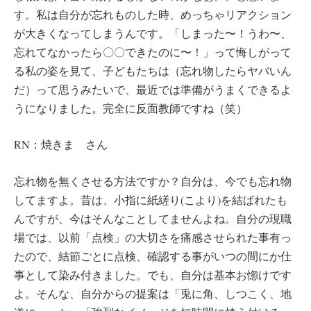
す。私は自分が忘れものした時、めっちゃリアクション
が大きくなってしまうんです。「しまった〜！うわ〜、
忘れてなかったら〇〇できたのに〜！」って悔しがって
る私の姿を見て、子どもたちは（忘れ物したらヤバいん
だ）って思うみたいで、最近では準備がうまくできるよ
うになりました。完全に反面教師ですね（笑）
RN：焼きま さん
忘れ物を無くさせる方法ですか？自分は、今でも忘れ物
してますよ。昔は、小指に紙縒り(こより)を結ばれたも
んですが、今はそんなことしてませんよね。自分の現職
場では、以前「点検」の大切さを痛感させられた事有っ
たので、結節ごとに点検、確認する事がいつの間にか仕
事として染み付きました。でも、自分は基本お惚けです
よ。そんな、自分からの提案は「兎に角、しつこく、地