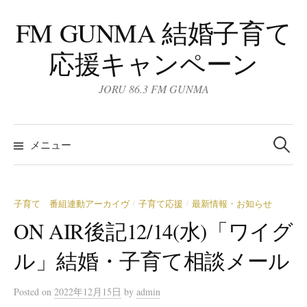
コ
FM GUNMA 結婚子育て
ン
テ
応援キャンペーン
ン
ツ
JORU 86.3 FM GUNMA
へ
ス
検
キ
索:
メニュー
ッ
プ
子育て 番組連動アーカイヴ
子育て応援
最新情報・お知らせ
/
/
ON AIR後記12/14(水)「ワイグ
ル」結婚・子育て相談メール
Posted
on
2022年12月15日
by
admin