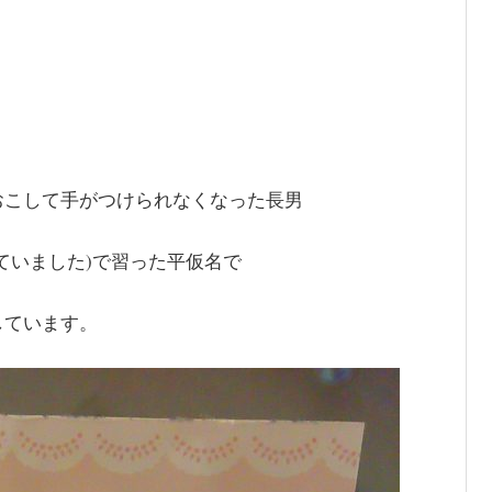
おこして手がつけられなくなった長男
ていました)で習った平仮名で
。
しています。