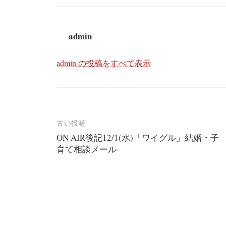
admin
admin の投稿をすべて表示
投
古い投稿
ON AIR後記12/1(水)「ワイグル」結婚・子
稿
育て相談メール
ナ
ビ
ゲ
ー
シ