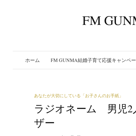
コ
ン
FM G
テ
ン
ツ
へ
ス
ホーム
FM GUNMA結婚子育て応援キャンペ
キ
ッ
プ
あなたが大切にしている「お子さんのお手紙」
ラジオネーム 男児2
ザー