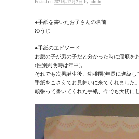
Posted
on
2021年12月2日
by
admin
●手紙を書いたお子さんの名前
ゆうじ
●手紙のエピソード
お腹の子が男の子だと分かった時に癇癪を
(性別判明時は年中)。
それでも次男誕生後、幼稚園(年長に進級し
手紙をこさえてお見舞いに来てくれました
頑張って書いてくれた手紙、今でも大切に