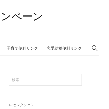
ャンペーン
検
索:
子育て便利リンク
恋愛結婚便利リンク
検
索:
DJセレクション