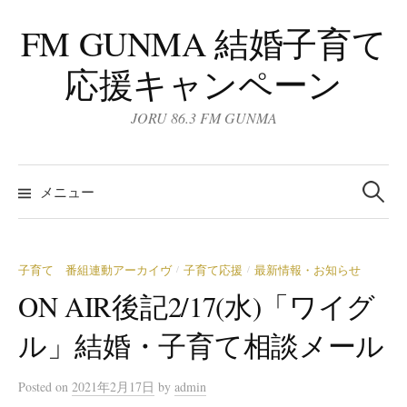
コ
FM GUNMA 結婚子育て
ン
テ
応援キャンペーン
ン
ツ
JORU 86.3 FM GUNMA
へ
ス
検
キ
索:
メニュー
ッ
プ
子育て 番組連動アーカイヴ
子育て応援
最新情報・お知らせ
/
/
ON AIR後記2/17(水)「ワイグ
ル」結婚・子育て相談メール
Posted
on
2021年2月17日
by
admin