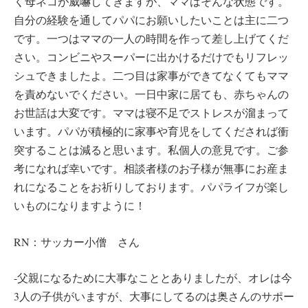
く母ネコが威嚇してきますが、ママはそんな状態です。
自分の経験を通してパパにお願いしたいことは主に二つ
です。一つはママの一人の時間を作って差し上げてくだ
さい。コンビニやスーパーに出かけるだけでもリフレッ
シュできましたよ。二つ目は家事ができてなくてもママ
を責めないでください。一日中家に居ても、赤ちゃんの
お世話は大変です。ママは寝不足でストレスが溜まって
います。パパが積極的に家事や育児をしてくだされば衝
突することは減ると思います。私個人の意見です。ご参
考になれば幸いです。相談者様のお子様が無事にお産ま
れになることをお祈りしております。パパライフが楽し
いものになりますように！
RN：サッカー小僧 さん
-父親になるために大事なこととありましたが、オレは今
3人の子供がいますが、大事にしてるのは奥さんのサポー