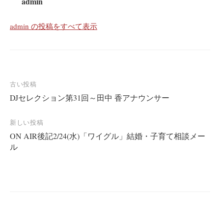
admin
admin の投稿をすべて表示
投
古い投稿
DJセレクション第31回～田中 香アナウンサー
稿
ナ
新しい投稿
ビ
ON AIR後記2/24(水)「ワイグル」結婚・子育て相談メー
ゲ
ル
ー
シ
ョ
ン