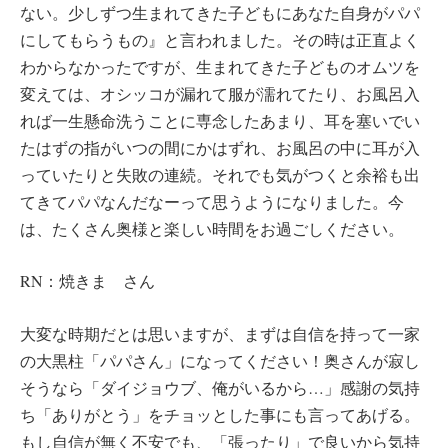
ない。少しずつ生まれてきた子どもにあなた自身がパパ
にしてもらうもの』と言われました。その時は正直よく
わからなかったですが、生まれてきた子どものオムツを
変えては、オシッコが漏れて服が濡れてたり、お風呂入
れば一生懸命洗うことに専念したあまり、耳を塞いでい
たはずの指がいつの間にかはずれ、お風呂の中に耳が入
っていたりと失敗の連続。それでも気がつくと余裕も出
てきてパパなんだなーって思うようになりました。今
は、たくさん奥様と楽しい時間をお過ごしください。
RN：焼きま さん
大変な時期だとは思いますが、まずは自信を持って一家
の大黒柱「パパさん」になってください！奥さんが寂し
そうなら「ダイジョウブ、俺がいるから…」感謝の気持
ち「ありがとう」をチョッとした事にも言ってあげる。
もし自信が無く不安でも、「張ったり」で良いから気持