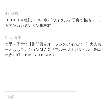
投
古い投稿
ＯＮＡＩＲ後記～9/16(水)「ワイグル」子育て相談メール
稿
＆アンカンミンカン川島君
ナ
ビ
新しい投稿
ゲ
恋愛・子育て【期間限定オープンのアイスバー】大人も
ー
子どももテンションＭＡＸ「フルーツオンザヒル」高崎
市吉井町（ＦＭ ＧＵＮＭＡ）
シ
ョ
ン
検
索: