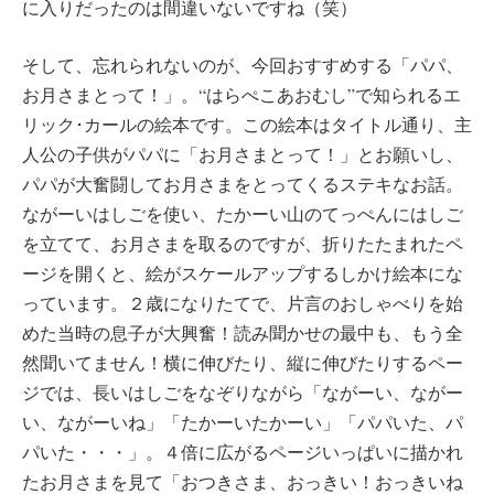
に入りだったのは間違いないですね（笑）
そして、忘れられないのが、今回おすすめする「パパ、
お月さまとって！」。“はらぺこあおむし”で知られるエ
リック･カールの絵本です。この絵本はタイトル通り、主
人公の子供がパパに「お月さまとって！」とお願いし、
パパが大奮闘してお月さまをとってくるステキなお話。
ながーいはしごを使い、たかーい山のてっぺんにはしご
を立てて、お月さまを取るのですが、折りたたまれたペ
ージを開くと、絵がスケールアップするしかけ絵本にな
っています。２歳になりたてで、片言のおしゃべりを始
めた当時の息子が大興奮！読み聞かせの最中も、もう全
然聞いてません！横に伸びたり、縦に伸びたりするペー
ジでは、長いはしごをなぞりながら「ながーい、ながー
い、ながーいね」「たかーいたかーい」「パパいた、パ
パいた・・・」。４倍に広がるページいっぱいに描かれ
たお月さまを見て「おつきさま、おっきい！おっきいね