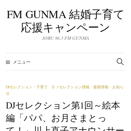
コ
FM GUNMA 結婚子育て
ン
テ
応援キャンペーン
ン
ツ
JORU 86.3 FM GUNMA
へ
ス
検
キ
索:
メニュー
ッ
プ
DJセレクション
子育て ＤＪセレクション情報
最新情報・お知ら
/
/
せ
DJセレクション第1回～絵本
編「パパ、お月さまとっ
て！」川上直子アナウンサー