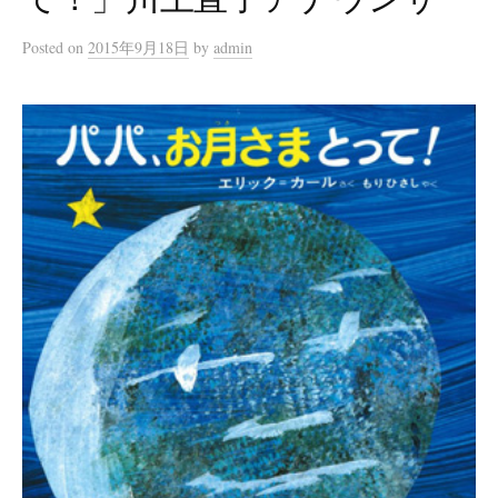
Posted
on
2015年9月18日
by
admin