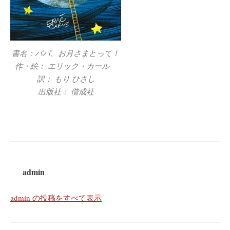
書名：パパ、お月さまとって！
作・絵： エリック・カール
訳： もり ひさし
出版社： 偕成社
admin
admin の投稿をすべて表示