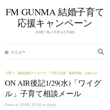
コ
FM GUNMA 結婚子育て
ン
テ
応援キャンペーン
ン
ツ
JORU 86.3 FM GUNMA
へ
ス
検
キ
索:
メニュー
ッ
プ
子育て 番組連動アーカイヴ
子育て応援
最新情報・お知らせ
/
/
ON AIR後記1/29(水)「ワイグ
ル」子育て相談メール
Posted
on
2020年1月29日
by
admin