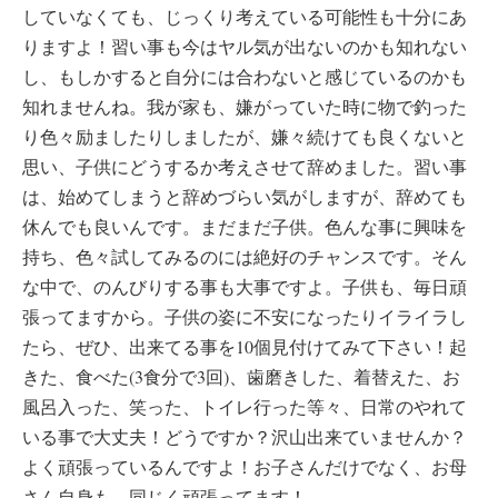
していなくても、じっくり考えている可能性も十分にあ
りますよ！習い事も今はヤル気が出ないのかも知れない
し、もしかすると自分には合わないと感じているのかも
知れませんね。我が家も、嫌がっていた時に物で釣った
り色々励ましたりしましたが、嫌々続けても良くないと
思い、子供にどうするか考えさせて辞めました。習い事
は、始めてしまうと辞めづらい気がしますが、辞めても
休んでも良いんです。まだまだ子供。色んな事に興味を
持ち、色々試してみるのには絶好のチャンスです。そん
な中で、のんびりする事も大事ですよ。子供も、毎日頑
張ってますから。子供の姿に不安になったりイライラし
たら、ぜひ、出来てる事を10個見付けてみて下さい！起
きた、食べた(3食分で3回)、歯磨きした、着替えた、お
風呂入った、笑った、トイレ行った等々、日常のやれて
いる事で大丈夫！どうですか？沢山出来ていませんか？
よく頑張っているんですよ！お子さんだけでなく、お母
さん自身も、同じく頑張ってます！