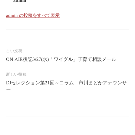
admin の投稿をすべて表示
投
古い投稿
ON AIR後記3/27(水)「ワイグル」子育て相談メール
稿
ナ
新しい投稿
ビ
DJセレクション第21回～コラム 市川まどかアナウンサ
ゲ
ー
ー
シ
ョ
ン