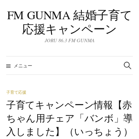
コ
FM GUNMA 結婚子育て
ン
テ
応援キャンペーン
ン
ツ
JORU 86.3 FM GUNMA
へ
ス
検
キ
索:
メニュー
ッ
プ
子育て応援
子育てキャンペーン情報【赤
ちゃん用チェア「バンボ」導
入しました】（いっちょう）