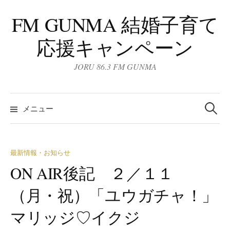
コ
FM GUNMA 結婚子育て
ン
テ
応援キャンペーン
ン
ツ
JORU 86.3 FM GUNMA
へ
ス
検
キ
索:
メニュー
ッ
プ
最新情報・お知らせ
ON AIR後記 ２／１１
（月・祝）「ユウガチャ！」
マリッジ♡イクジ