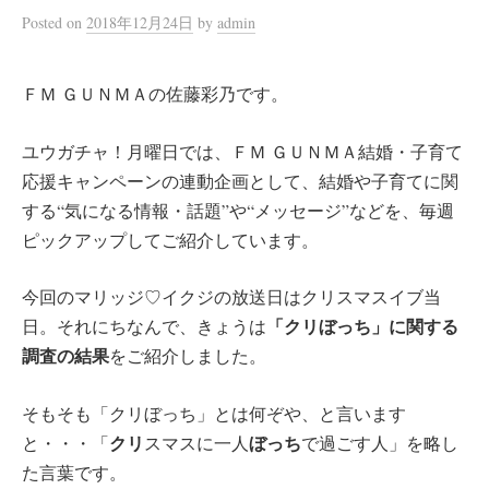
Posted
on
2018年12月24日
by
admin
ＦＭ ＧＵＮＭＡの佐藤彩乃です。
ユウガチャ！月曜日では、ＦＭ ＧＵＮＭＡ結婚・子育て
応援キャンペーンの連動企画として、結婚や子育てに関
する“気になる情報・話題”や“メッセージ”などを、毎週
ピックアップしてご紹介しています。
今回のマリッジ♡イクジの放送日はクリスマスイブ当
「クリぼっち」に関する
日。それにちなんで、きょうは
調査の結果
をご紹介しました。
そもそも「クリぼっち」とは何ぞや、と言います
クリ
ぼっち
と・・・「
スマスに一人
で過ごす人」を略し
た言葉です。