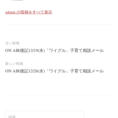
admin の投稿をすべて表示
投
古い投稿
ON AIR後記12/19(水)「ワイグル」子育て相談メール
稿
ナ
新しい投稿
ビ
ON AIR後記12/26(水)「ワイグル」子育て相談メール
ゲ
ー
シ
ョ
ン
検