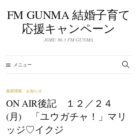
コ
FM GUNMA 結婚子育て
ン
テ
応援キャンペーン
ン
ツ
JORU 86.3 FM GUNMA
へ
ス
検
キ
索:
メニュー
ッ
プ
最新情報・お知らせ
ON AIR後記 １２／２４
(月) 「ユウガチャ！」マリ
ッジ♡イクジ