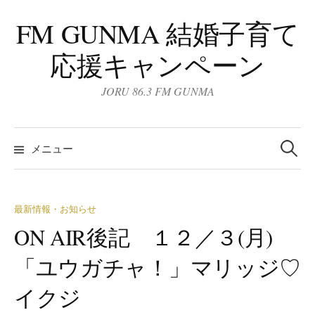
コ
FM GUNMA 結婚子育て
ン
テ
応援キャンペーン
ン
ツ
JORU 86.3 FM GUNMA
へ
ス
検
キ
索:
メニュー
ッ
プ
最新情報・お知らせ
ON AIR後記 １２／３(月)
「ユウガチャ！」マリッジ♡
イクジ