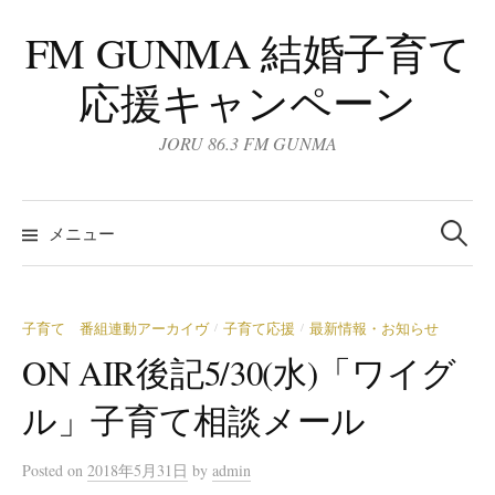
コ
FM GUNMA 結婚子育て
ン
テ
応援キャンペーン
ン
ツ
JORU 86.3 FM GUNMA
へ
ス
検
キ
索:
メニュー
ッ
プ
子育て 番組連動アーカイヴ
子育て応援
最新情報・お知らせ
/
/
ON AIR後記5/30(水)「ワイグ
ル」子育て相談メール
Posted
on
2018年5月31日
by
admin