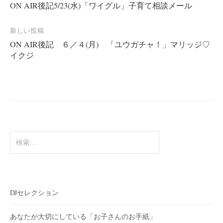
ON AIR後記5/23(水)「ワイグル」子育て相談メール
稿
ナ
新しい投稿
ビ
ON AIR後記 ６／４(月) 「ユウガチャ！」マリッジ♡
ゲ
イクジ
ー
シ
ョ
ン
検
索:
DJセレクション
あなたが大切にしている「お子さんのお手紙」