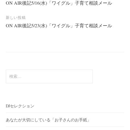
ON AIR後記5/16(水)「ワイグル」子育て相談メール
稿
ナ
新しい投稿
ビ
ON AIR後記5/23(水)「ワイグル」子育て相談メール
ゲ
ー
シ
ョ
ン
検
索:
DJセレクション
あなたが大切にしている「お子さんのお手紙」