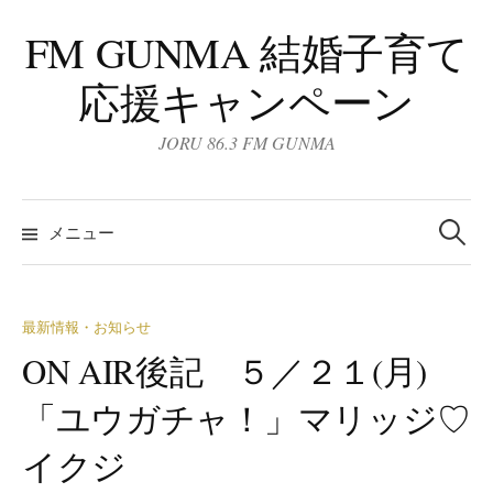
コ
FM GUNMA 結婚子育て
ン
テ
応援キャンペーン
ン
ツ
JORU 86.3 FM GUNMA
へ
ス
検
キ
索:
メニュー
ッ
プ
最新情報・お知らせ
ON AIR後記 ５／２１(月)
「ユウガチャ！」マリッジ♡
イクジ