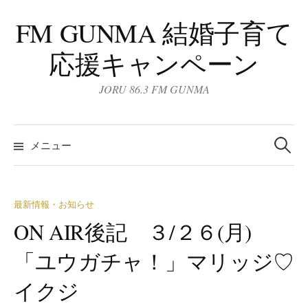
コ
FM GUNMA 結婚子育て
ン
テ
応援キャンペーン
ン
ツ
JORU 86.3 FM GUNMA
へ
ス
検
キ
索:
メニュー
ッ
プ
最新情報・お知らせ
ON AIR後記 ３/２６(月)
「ユウガチャ！」マリッジ♡
イクジ