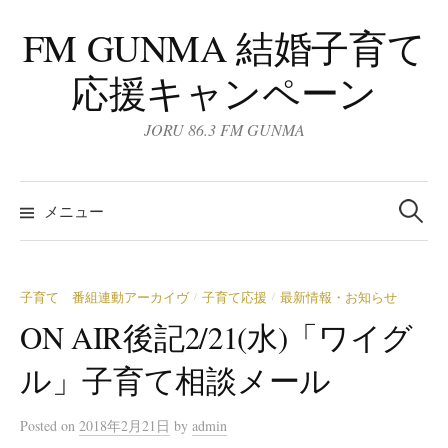
コ
FM GUNMA 結婚子育て
ン
テ
応援キャンペーン
ン
ツ
JORU 86.3 FM GUNMA
へ
ス
検
キ
索:
メニュー
ッ
プ
子育て 番組連動アーカイヴ
子育て応援
最新情報・お知らせ
/
/
ON AIR後記2/21(水)「ワイグ
ル」子育て相談メール
Posted
on
2018年2月21日
by
admin