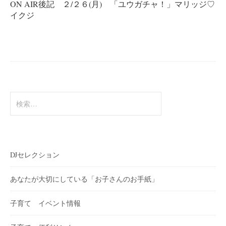
ゲ
ON AIR後記 ２/２６(月) 「ユウガチャ！」マリッジ♡
ー
イクジ
シ
ョ
ン
検
索:
DJセレクション
あなたが大切にしている「お子さんのお手紙」
子育て イベント情報