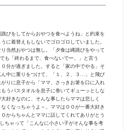
縄跳びをしてからおやつを食べようね」と約束を
ように着替えもしないでゴロゴロしていました。
なり当然おやつは無し。「夕食は縄跳びをやって
」でも「終わるまで、食べないでー。」と言う
３０分が過ぎました。すると「家の中でやる」そ
真ん中に重りをつけて、「１、２、３…」と飛び
上がりに息子から「ママ、さっきお箸を口に入れ
はもうバスタオルを息子に巻いてギューッとしな
が大好きなのに、そんな事したらママは悲しく
きなくなっちゃうよ～。ママはＯＯが一番大好き
ＯＯからちゃんとママに話してくれてありがとう
クしちゃって「こんなに小さい子がそんな事を考