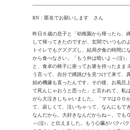
RN：匿名でお願いします さん
昨日６歳の息子と「幼稚園から帰ったら、
して帰ってきたのですが、玄関でいつもの
トイレでもグズグズし、結局夕食の時間に
から食べなさい」「もう外は暗いよ～(泣)
と、食卓の椅子に座ってお箸を持ったまま
う言って、自分で縄跳びを見つけて来て、
始め機嫌も直ったんです。その後、お風呂
て死んじゃおうと思った」と言われて、私
がら大泣きしちゃいました。「ママはＯＯ
て、寂しくて、泣いちゃって、なんにもで
なんだから。大好きなんだからね～。でも
～(泣)」と伝えました。もう心臓がバクバ