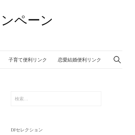
ャンペーン
検
索:
子育て便利リンク
恋愛結婚便利リンク
検
索:
DJセレクション