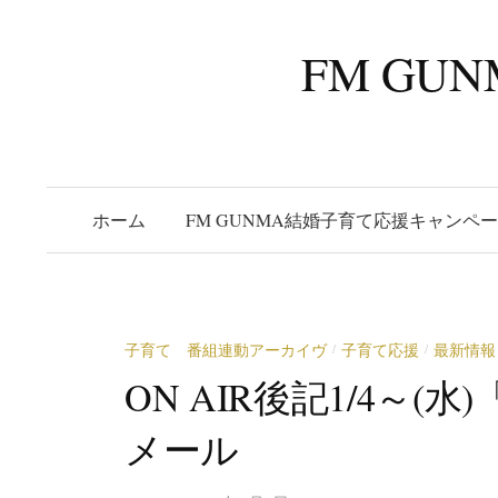
コ
ン
FM G
テ
ン
ツ
へ
ス
ホーム
FM GUNMA結婚子育て応援キャンペ
キ
ッ
プ
子育て 番組連動アーカイヴ
子育て応援
最新情報
/
/
ON AIR後記1/4～
メール