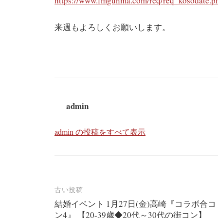
https://www.fmgunma.com/req/req_kosodate.p
来週もよろしくお願いします。
admin
admin の投稿をすべて表示
投
古い投稿
結婚イベント 1月27日(金)高崎『コラボ合コ
稿
ン4』 【20-39歳◆20代～30代の街コン】