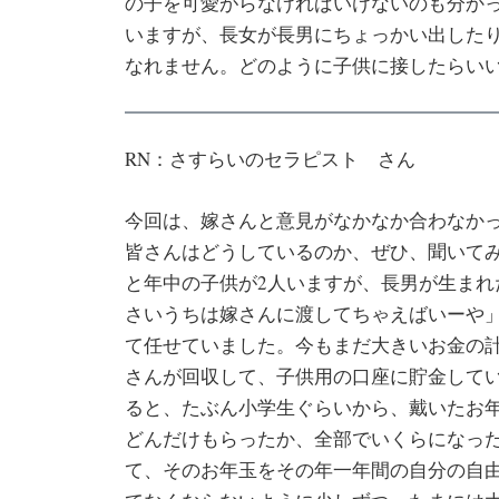
の子を可愛がらなければいけないのも分か
いますが、長女が長男にちょっかい出した
なれません。どのように子供に接したらい
RN：さすらいのセラピスト さん
今回は、嫁さんと意見がなかなか合わなか
皆さんはどうしているのか、ぜひ、聞いて
と年中の子供が2人いますが、長男が生ま
さいうちは嫁さんに渡してちゃえばいーや
て任せていました。今もまだ大きいお金の
さんが回収して、子供用の口座に貯金して
ると、たぶん小学生ぐらいから、戴いたお
どんだけもらったか、全部でいくらになっ
て、そのお年玉をその年一年間の自分の自