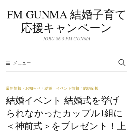
コ
FM GUNMA 結婚子育て
ン
テ
応援キャンペーン
ン
ツ
JORU 86.3 FM GUNMA
へ
ス
検
キ
索:
メニュー
ッ
プ
最新情報・お知らせ
結婚 イベント情報
結婚応援
/
/
結婚イベント 結婚式を挙げ
られなかったカップル1組に
＜神前式＞をプレゼント！上