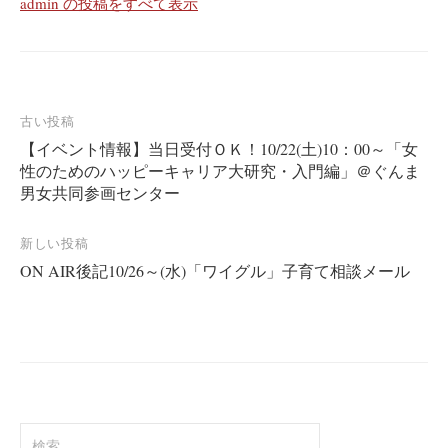
admin の投稿をすべて表示
投
古い投稿
【イベント情報】当日受付ＯＫ！10/22(土)10：00～「女
稿
性のためのハッピーキャリア大研究・入門編」＠ぐんま
ナ
男女共同参画センター
ビ
ゲ
新しい投稿
ー
ON AIR後記10/26～(水)「ワイグル」子育て相談メール
シ
ョ
ン
検