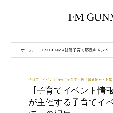
コ
ン
FM G
テ
ン
ツ
へ
ス
ホーム
FM GUNMA結婚子育て応援キャンペ
キ
ッ
プ
子育て イベント情報
子育て応援
最新情報・お知
/
/
【子育てイベント情報】
が主催する子育てイ