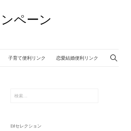
ャンペーン
検
索:
子育て便利リンク
恋愛結婚便利リンク
検
索:
DJセレクション