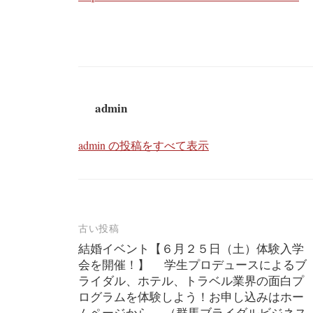
admin
admin の投稿をすべて表示
投
古い投稿
結婚イベント【６月２５日（土）体験入学
稿
会を開催！】 学生プロデュースによるブ
ナ
ライダル、ホテル、トラベル業界の面白プ
ログラムを体験しよう！お申し込みはホー
ビ
ムページから。 （群馬ブライダルビジネス