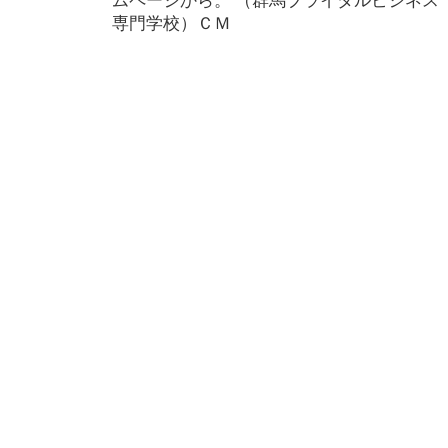
ゲ
専門学校）ＣＭ
ー
シ
ョ
ン