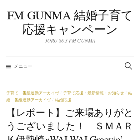
コ
FM GUNMA 結婚子育て
ン
テ
応援キャンペーン
ン
ツ
JORU 86.3 FM GUNMA
へ
ス
検
キ
索:
メニュー
ッ
プ
子育て 番組連動アーカイヴ
子育て応援
最新情報・お知らせ
結
/
/
/
婚 番組連動アーカイヴ
結婚応援
/
【レポート】ご来場ありがと
うございました！ ＳＭＡＲ
Ｋ伊勢崎×WAI WAI Groovin’