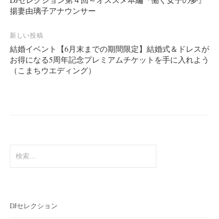
稿
揚妻由璃子アナウンサー
ナ
ビ
新しい投稿
ゲ
結婚イベント【6月末までの期間限定】結婚式＆ドレスが
ー
お得になる5周年記念プレミアムチケットを手に入れよう
（こまちウエディング）
シ
ョ
ン
検
索:
DJセレクション