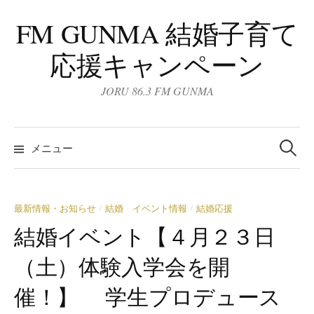
コ
FM GUNMA 結婚子育て
ン
テ
応援キャンペーン
ン
ツ
JORU 86.3 FM GUNMA
へ
ス
検
キ
索:
メニュー
ッ
プ
最新情報・お知らせ
結婚 イベント情報
結婚応援
/
/
結婚イベント
【４月２３日
（土）体験入学会を開
催！】 学生プロデュース