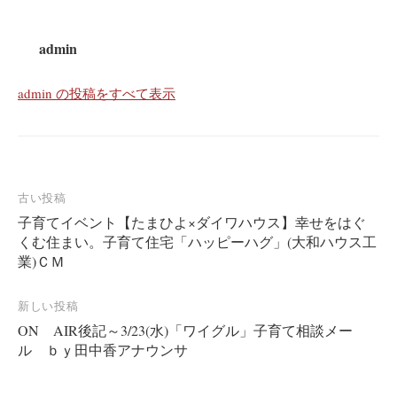
admin
admin の投稿をすべて表示
投
古い投稿
子育てイベント
【たまひよ×ダイワハウス】幸せをはぐ
稿
くむ住まい。子育て住宅「ハッピーハグ」(大和ハウス工
ナ
業)ＣＭ
ビ
ゲ
新しい投稿
ー
ON AIR後記～3/23(水)「ワイグル」子育て相談メー
ル ｂｙ田中香アナウンサ
シ
ョ