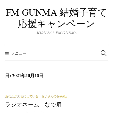
コ
FM GUNMA 結婚子育て
ン
テ
応援キャンペーン
ン
ツ
JORU 86.3 FM GUNMA
へ
ス
検
キ
索:
メニュー
ッ
プ
日:
2021年10月18日
あなたが大切にしている「お子さんのお手紙」
ラジオネーム なで肩