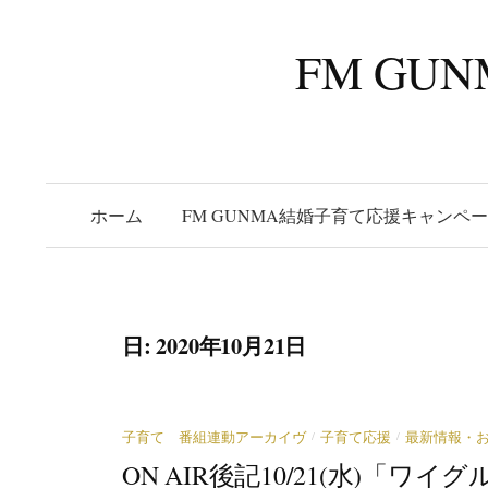
コ
ン
FM G
テ
ン
ツ
へ
ス
ホーム
FM GUNMA結婚子育て応援キャンペ
キ
ッ
プ
日:
2020年10月21日
/
/
子育て 番組連動アーカイヴ
子育て応援
最新情報・
ON AIR後記10/21(水)「