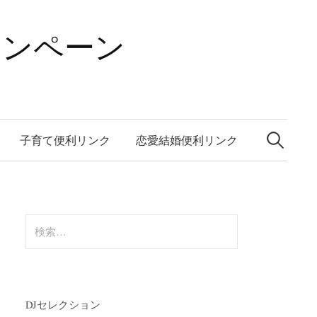
ャンペーン
検
索:
子育て便利リンク
恋愛結婚便利リンク
検
索:
DJセレクション