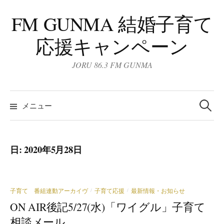
コ
FM GUNMA 結婚子育て
ン
テ
応援キャンペーン
ン
ツ
JORU 86.3 FM GUNMA
へ
ス
検
キ
索:
メニュー
ッ
プ
日:
2020年5月28日
子育て 番組連動アーカイヴ
子育て応援
最新情報・お知らせ
/
/
ON AIR後記5/27(水)「ワイグル」子育て
相談メール