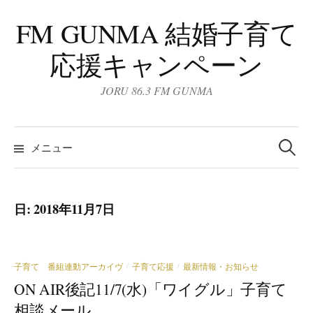
コ
FM GUNMA 結婚子育て
ン
テ
応援キャンペーン
ン
ツ
JORU 86.3 FM GUNMA
へ
ス
検
キ
索:
メニュー
ッ
プ
日:
2018年11月7日
子育て 番組連動アーカイヴ
子育て応援
最新情報・お知らせ
/
/
ON AIR後記11/7(水)「ワイグル」子育て
相談メール