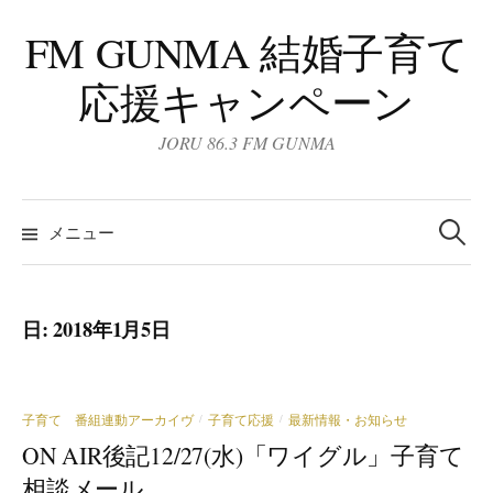
コ
FM GUNMA 結婚子育て
ン
テ
応援キャンペーン
ン
ツ
JORU 86.3 FM GUNMA
へ
ス
検
キ
索:
メニュー
ッ
プ
日:
2018年1月5日
子育て 番組連動アーカイヴ
子育て応援
最新情報・お知らせ
/
/
ON AIR後記12/27(水)「ワイグル」子育て
相談メール